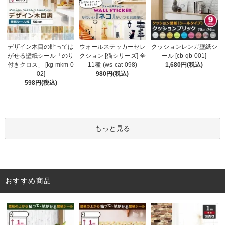
ウォールステッカーセレ
デザイン木目の貼っては
クッションレンガ壁紙シ
クション [猫シリーズ] 全
がせる壁紙シール「のり
ール [cb-qb-001]
11種-(ws-cat-098)
付きクロス」 [kg-mkm-0
1,680円(税込)
980円(税込)
02]
598円(税込)
もっと見る
おすすめ商品