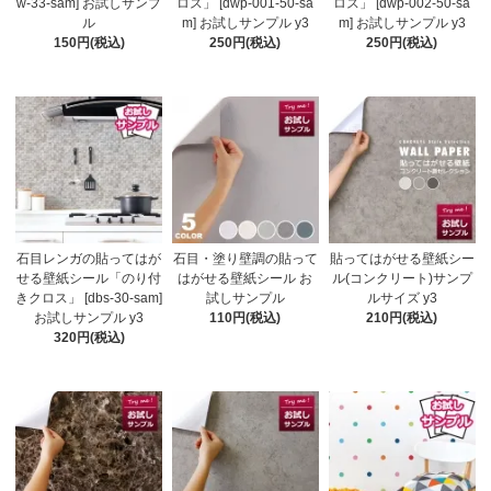
w-33-sam] お試しサンプ
ロス」 [dwp-001-50-sa
ロス」 [dwp-002-50-sa
ル
m] お試しサンプル y3
m] お試しサンプル y3
150円(税込)
250円(税込)
250円(税込)
石目レンガの貼ってはが
石目・塗り壁調の貼って
貼ってはがせる壁紙シー
せる壁紙シール「のり付
はがせる壁紙シール お
ル(コンクリート)サンプ
きクロス」 [dbs-30-sam]
試しサンプル
ルサイズ y3
お試しサンプル y3
110円(税込)
210円(税込)
320円(税込)