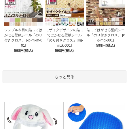
モザイクデザインの貼っ
シンプル木目の貼っては
貼ってはがせる壁紙シー
てはがせる壁紙シール
がせる壁紙シール「のり
ル「のり付きクロス」 [k
「のり付きクロス」 [kg-
付きクロス」 [kg-mkm-0
g-rng-001]
mzk-001]
01]
598円(税込)
598円(税込)
598円(税込)
もっと見る