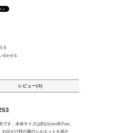
)
える
い合わせる
レビュー(0)
53
す。本体サイズは約11cm×約7cm、
め、お出かけ時の服のシルエットを崩さ