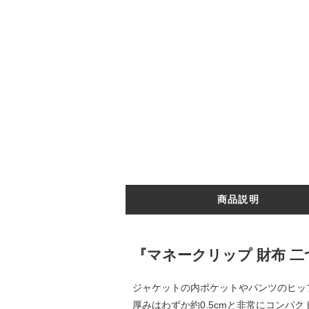
商品説明
『マネークリップ 財布 二つ
ジャケットの内ポケットやパンツのヒップ
厚みはわずか約0.5cmと非常にコン