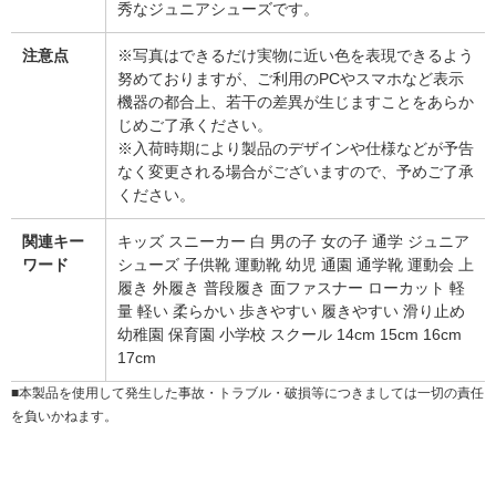
秀なジュニアシューズです。
注意点
※写真はできるだけ実物に近い色を表現できるよう
努めておりますが、ご利用のPCやスマホなど表示
機器の都合上、若干の差異が生じますことをあらか
じめご了承ください。
※入荷時期により製品のデザインや仕様などが予告
なく変更される場合がございますので、予めご了承
ください。
関連キー
キッズ スニーカー 白 男の子 女の子 通学 ジュニア
ワード
シューズ 子供靴 運動靴 幼児 通園 通学靴 運動会 上
履き 外履き 普段履き 面ファスナー ローカット 軽
量 軽い 柔らかい 歩きやすい 履きやすい 滑り止め
幼稚園 保育園 小学校 スクール 14cm 15cm 16cm
17cm
■本製品を使用して発生した事故・トラブル・破損等につきましては一切の責任
を負いかねます。