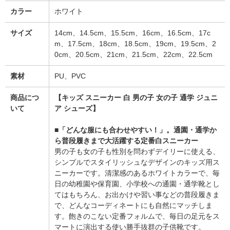
カラー
ホワイト
サイズ
14cm、14.5cm、15.5cm、16cm、16.5cm、17c
m、17.5cm、18cm、18.5cm、19cm、19.5cm、2
0cm、20.5cm、21cm、21.5cm、22cm、22.5cm
素材
PU、PVC
商品につ
【キッズ スニーカー 白 男の子 女の子 通学 ジュニ
いて
ア シューズ】
■「どんな服にも合わせやすい！」。通園・通学か
ら普段履きまで大活躍する定番白スニーカー
男の子も女の子も性別を問わずデイリーに使える、
シンプルでスタイリッシュなデザインのキッズ用ス
ニーカーです。清潔感のあるホワイトカラーで、毎
日の幼稚園や保育園、小学校への通園・通学靴とし
てはもちろん、お出かけや習い事などの普段履きま
で、どんなコーディネートにも自然にマッチしま
す。飽きのこない定番フォルムで、毎日の足元をス
マートに演出する使い勝手抜群の子供靴です。