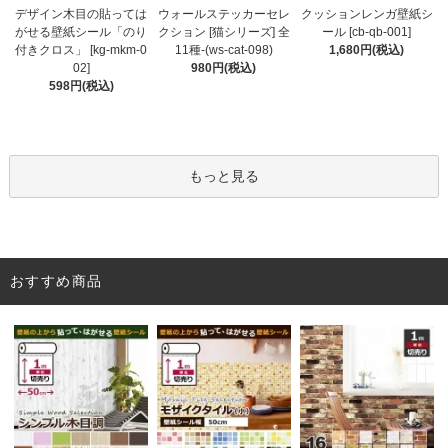
ウォールステッカーセレ
デザイン木目の貼っては
クッションレンガ壁紙シ
クション [猫シリーズ] 全
がせる壁紙シール「のり
ール [cb-qb-001]
11種-(ws-cat-098)
付きクロス」 [kg-mkm-0
1,680円(税込)
980円(税込)
02]
598円(税込)
もっと見る
おすすめ商品