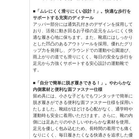
■「ムレにくく滑りにくい設計！」。快適な歩行を
サポートする充実のディテール
アッパー部分には通気孔付きのデザインを採用して
おり、活発に動き回るお子様の足元をムレにくく快
適な履き心地に保ちます。また、靴底にはしっかり
とした凹凸のあるアウトソールを採用。優れたグリ
ップ力を発揮し、グラウンドでの運動や公園遊び、
雨上がりの道でも滑りにくく、毎日の安全な歩行を
足元から力強くサポートする安心設計の運動靴で
す。
■「自分で簡単に脱ぎ履きできる！」。やわらかな
内側素材と便利な面ファスナー仕様
留め具には、小さな子どもでもワンタッチで簡単に
脱ぎ履きができる便利な面ファスナー仕様を採用い
たしました。靴紐がほどける心配がなく、通学時や
運動時も安全に着用いただけます。さらに、靴の内
側には足あたりのやさしいやわらかな素材を使用。
足元を優しく包み込むため、長時間の着用でも痛く
なりにくく、毎日履きたくなる快適さを追求した優