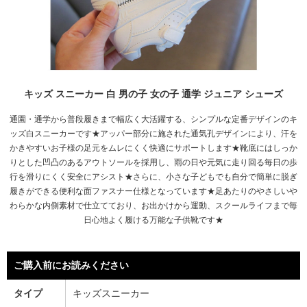
キッズ スニーカー 白 男の子 女の子 通学 ジュニア シューズ
通園・通学から普段履きまで幅広く大活躍する、シンプルな定番デザインのキ
ッズ白スニーカーです★アッパー部分に施された通気孔デザインにより、汗を
かきやすいお子様の足元をムレにくく快適にサポートします★靴底にはしっか
りとした凹凸のあるアウトソールを採用し、雨の日や元気に走り回る毎日の歩
行を滑りにくく安全にアシスト★さらに、小さな子どもでも自分で簡単に脱ぎ
履きができる便利な面ファスナー仕様となっています★足あたりのやさしいや
わらかな内側素材で仕立てており、お出かけから運動、スクールライフまで毎
日心地よく履ける万能な子供靴です★
ご購入前にお読みください
タイプ
キッズスニーカー