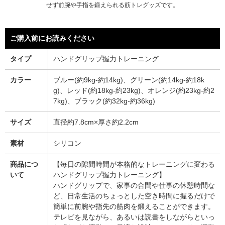
せず前腕や手指を鍛えられる筋トレグッズです。
ご購入前にお読みください
タイプ
ハンドグリップ握力トレーニング
カラー
ブルー(約9kg-約14kg)、グリーン(約14kg-約18k
g)、レッド(約18kg-約23kg)、オレンジ(約23kg-約2
7kg)、ブラック(約32kg-約36kg)
サイズ
直径約7.8cm×厚さ約2.2cm
素材
シリコン
商品につ
【毎日の隙間時間が本格的なトレーニングに変わる
いて
ハンドグリップ握力トレーニング】
ハンドグリップで、家事の合間や仕事の休憩時間な
ど、日常生活のちょっとした空き時間に握るだけで
簡単に前腕や指先の筋肉を鍛えることができます。
テレビを見ながら、あるいは読書をしながらといっ