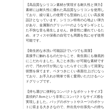
【高品質なシリコン素材が実現する耐久性と弾力】
素材には耐久性に優れた高品質なシリコンを使用し
ており、繰り返しの使用でも型崩れしにくい高反発
設計となっています。シリコン特有の心地よい弾力
があり、金属製のグリッパーのようなギシギシとし
た不快な音も発生しません。静音性に優れているた
め、オフィスや深夜の自宅でも周囲を気にせず使用
可能です。
【衛生的な水洗い可能設計でいつでも清潔】
直接手に触れるものだからこそ、衛生面にも徹底的
にこだわりました。丸ごと水洗いが可能な素材です
ので、汚れや汗が気になったらすぐに洗って清潔な
状態を保てます。ベタつきにくい表面仕上げになっ
ており、お手入れが簡単で長く愛用いただけるハン
ドグリップです。
【持ち運びに便利なコンパクトなポケットサイズ】
直径約7.8cmという非常にコンパクトなサイズ感を
実現しました。バッグのポケットやスーツのポケッ
トに収まる大きさなので、外出先や出張先への持ち