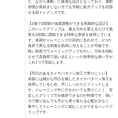
た「ながら運動」に最適な設計となっており、運動
習慣が長続きしない方でも手軽に筋力アップを目指
せる筋トレグッズです。
【1個で2段階の強度調整ができる画期的な設計】
このハンドグリップは、握る方向を変えるだけで負
荷を2段階に調節できる特殊な形状を採用していま
す。体調やトレーニングの目的に合わせて、1つの
器具で異なる刺激を筋肉に与えることが可能です。
軽い負荷でウォーミングアップを行い、方向を回転
させて高負荷で追い込むといった効率的な使い方が
これ1つで完結します。
【凹凸のあるタイヤパターン加工で滑りにくい】
表面には細かな凹凸を施したタイヤパターン加工を
採用しているため、手にしっかりとフィットしま
す。トレーニング中に汗をかいても滑りにくく、安
定したグリップ力を維持できるのが特徴です。強い
力で握り込んでも手から滑り落ちる心配が少なく、
集中してトレーニングに励むことができるハンドグ
リップです。