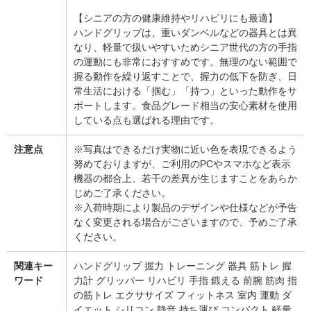
【シニアの方の健康維持やリハビリにも最適】
ハンドグリップは、重いダンベルなどの器具とは異
なり、軽量で扱いやすいためシニア世代の方の手指
の運動にも非常におすすめです。無理のない範囲で
握る動作を繰り返すことで、握力の低下を防ぎ、日
常生活における「掴む」「持つ」といった動作をサ
ポートします。食品グレード相当の安心素材を使用
している点も選ばれる理由です。
注意点
※写真はできるだけ実物に近い色を表現できるよう
努めておりますが、ご利用のPCやスマホなど表示
機器の都合上、若干の差異が生じますことをあらか
じめご了承ください。
※入荷時期により製品のデザインや仕様などが予告
なく変更される場合がございますので、予めご了承
ください。
関連キー
ハンドグリップ 握力 トレーニング 器具 筋トレ 握
ワード
力計 グリッパー リハビリ 手指 鍛える 前腕 筋肉 指
の筋トレ エクササイズ フィットネス 室内 運動 ダ
イエット シリコン 静音 持ち運び コンパクト 軽量