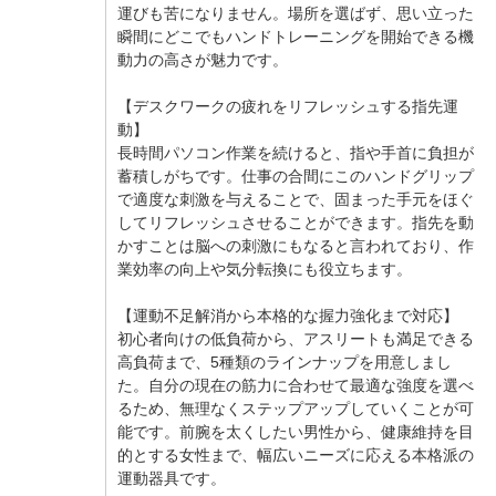
運びも苦になりません。場所を選ばず、思い立った
瞬間にどこでもハンドトレーニングを開始できる機
動力の高さが魅力です。
【デスクワークの疲れをリフレッシュする指先運
動】
長時間パソコン作業を続けると、指や手首に負担が
蓄積しがちです。仕事の合間にこのハンドグリップ
で適度な刺激を与えることで、固まった手元をほぐ
してリフレッシュさせることができます。指先を動
かすことは脳への刺激にもなると言われており、作
業効率の向上や気分転換にも役立ちます。
【運動不足解消から本格的な握力強化まで対応】
初心者向けの低負荷から、アスリートも満足できる
高負荷まで、5種類のラインナップを用意しまし
た。自分の現在の筋力に合わせて最適な強度を選べ
るため、無理なくステップアップしていくことが可
能です。前腕を太くしたい男性から、健康維持を目
的とする女性まで、幅広いニーズに応える本格派の
運動器具です。