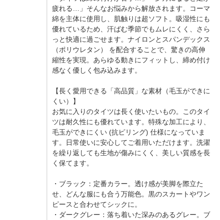
疲れる…」そんなお悩みから解放されます。コーマ
綿を主体に使用し、肌触りは超ソフト。吸湿性にも
優れているため、汗ばむ季節でもムレにくく、さら
っと快適に過ごせます。ナイロンとスパンデックス
（ポリウレタン） を配合することで、驚きの高伸
縮性を実現。あらゆる動きにフィットし、締め付け
感なく優しく包み込みます。
【長く愛用できる「高品質」な素材（毛玉ができに
くい）】
お気に入りのタイツは長く使いたいもの。このタイ
ツは耐久性にも優れています。特殊な加工により、
毛玉ができにくい (抗ピリング) 仕様になっていま
す。日常使いに安心してご着用いただけます。洗濯
を繰り返しても生地が傷みにくく、美しい質感を長
く保てます。
・ブラック：定番カラー。透け感が美脚を際立た
せ、どんな服にも合う万能色。黒のスカートやワン
ピースと合わせてシックに。
・ダークグレー：落ち着いた深みのあるグレー。ブ