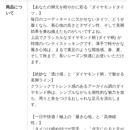
商品につ
【あなたの脚元を軽やかに彩る「ダイヤモンドタイ
いて
ツ」】
毎日のコーディネートに欠かせないタイツ。どうせ
履くなら、着心地の良さとデザイン性、そして美脚
効果を兼ね備えたものがいいですよね。
上品でクラシカルなダイヤモンド柄 (ダイヤ柄) が
特徴のパンティストッキングです。薄手で軽やかな
履き心地は、まるで素足のような開放感。春、夏、
そして秋まで、長いシーズン快適にお使いいただけ
ます。
【絶妙な「透け感」と「ダイヤモンド柄」で魅せる
美脚ライン】
クラシックでトレンド感のあるアーガイル調のダイ
ヤモンド柄は、シンプルながらも個性的な魅力を放
ち、周りと差をつけるおしゃれな足元を演出しま
す。
【一日中快適！極上の「履き心地」と「高伸縮
性」】
「タイツは締め付けが苦手…」「夕方になると足が