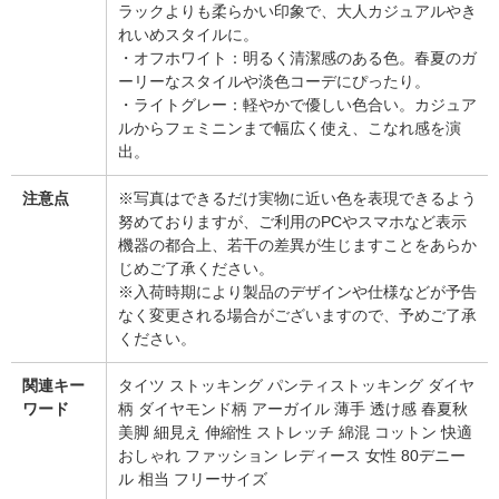
ラックよりも柔らかい印象で、大人カジュアルやき
れいめスタイルに。
・オフホワイト：明るく清潔感のある色。春夏のガ
ーリーなスタイルや淡色コーデにぴったり。
・ライトグレー：軽やかで優しい色合い。カジュア
ルからフェミニンまで幅広く使え、こなれ感を演
出。
注意点
※写真はできるだけ実物に近い色を表現できるよう
努めておりますが、ご利用のPCやスマホなど表示
機器の都合上、若干の差異が生じますことをあらか
じめご了承ください。
※入荷時期により製品のデザインや仕様などが予告
なく変更される場合がございますので、予めご了承
ください。
関連キー
タイツ ストッキング パンティストッキング ダイヤ
ワード
柄 ダイヤモンド柄 アーガイル 薄手 透け感 春夏秋
美脚 細見え 伸縮性 ストレッチ 綿混 コットン 快適
おしゃれ ファッション レディース 女性 80デニー
ル 相当 フリーサイズ