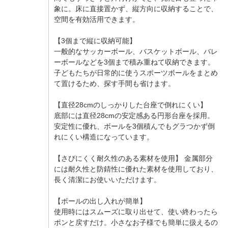
象に。床に直接置かず、縦方向に収納することで、
空間を有効活用できます。
【3個まで縦に収納可能】
一般的なサッカーボール、バスケットボール、バレ
ーボールなどを3個まで積み重ねて収納できます。
子どもたちが日常的に使うスポーツボールをまとめ
て置けるため、探す手間も省けます。
【直径28cmのしっかりした台座で倒れにくい】
底部には直径28cmの安定感ある円形台座を採用。
安定性に優れ、ボールを3個積んでもグラつかず倒
れにくい構造になっています。
【さびにくく耐久性のある素材を使用】 金属部分
には耐久性と防錆性に優れた素材を使用しており、
長く清潔にお使いいただけます。
【ボールの出し入れが簡単】
使用時にはスムーズに取り出せて、使い終わったら
ポンと戻すだけ。小さなお子様でも簡単に扱えるの