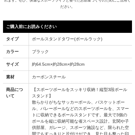
れます。ぜひ、快適なスポーツライフと整ったお部屋づくりのためにご活用く
ださい。
ご購入前にお読みください
タイプ
ボールスタンドタワー(ボールラック)
カラー
ブラック
サイズ
約64.5cm×約28cm×約28cm
素材
カーボンスチール
商品につ
【スポーツボールをスッキリ収納！縦型3段ボール
いて
スタンド】
散らかりがちなサッカーボール、バスケットボー
ル、バレーボールなどのスポーツボールを、スマー
トに収納できるボールスタンドです。最大で3個の
ボールを縦に収納可能な省スペース設計。玄関や子
供部屋、ガレージ、スポーツ施設など、限られた空
間でもすっきりと片付けができ、見た目も整った印