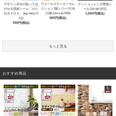
ウォールステッカーセレ
デザイン木目の貼っては
クッションレンガ壁紙シ
クション [猫シリーズ] 全
がせる壁紙シール「のり
ール [cb-qb-001]
11種-(ws-cat-098)
付きクロス」 [kg-mkm-0
1,680円(税込)
980円(税込)
02]
598円(税込)
もっと見る
おすすめ商品