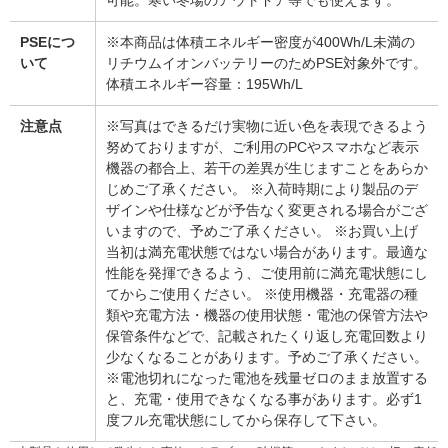
可能。寒い冬場のアウトドア等でも使えます。
PSEにつ
※本商品は体積エネルギー密度が400Wh/L未満の
いて
リチウムイオンバッテリーのためPSE対象外です。
体積エネルギー容量：195Wh/L
注意点
※写真はできるだけ実物に近い色を表現できるよう
努めておりますが、ご利用のPCやスマホなど表示
機器の都合上、若干の差異が生じますことをあらか
じめご了承ください。 ※入荷時期により製品のデ
ザインや仕様などが予告なく変更される場合がござ
いますので、予めご了承ください。 ※お買い上げ
当初は満充電状態ではない場合があります。最適な
性能を発揮できるよう、ご使用前に満充電状態にし
てからご使用ください。 ※使用機器・充電器の種
類や充電方法・機器の使用状態・電池の保管方法や
保管条件などで、記載されたくり返し充電回数より
少なくなることがあります。予めご了承ください。
※電池切れになった電池を残量ゼロのまま放置する
と、充電・使用できなくなる事があります。必ず1
度フル充電状態にしてから保存して下さい。