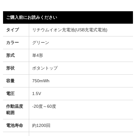
ご購入前にお読みください
タイプ
リチウムイオン充電池(USB充電式電池)
カラー
グリーン
形式
単4形
形状
ボタントップ
容量
750mWh
電圧
1.5V
作動温度
-20度～60度
範囲
電池寿命
約1200回