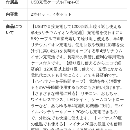
付属品
USB充電ケーブル(Type-C)
内容量
2本セット、4本セット
商品につ
【USBで直接充電して1200回以上繰り返し使える
いて
単4形リチウムイオン充電池】 充電器を使わずにU
SBケーブルで直接充電して繰り返し使える、単4形
リチウムイオン充電池。使用回数や残量に影響を受
けずに高い出力を長時間キープする単4形リチウム
イオン充電池です。長期間の保管に便利な専用電池
ケース付きです。 【繰り返し使えるからエコで経
済的】 1200回以上繰り返し使えて、充電にかかる
電気代コストも非常に安く、とても経済的です。
【ハイパワーを長時間キープ】 電池を多く消費す
るものや長時間使用するものにもお使い頂けます。
【さまざまな機器に対応】 リモコン、おもちゃ、
ワイヤレスマウス、LEDライト、ゲームコントロー
ラーなど、あらゆる単4電池対応機器に対応。モバ
イルバッテリーやノートPCからも充電できるの
で、外出先でも快適に使えます。 【マイナス20度
の低温でも使える】 マイナス20度の低温でも使用