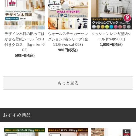
ウォールステッカーセレ
デザイン木目の貼っては
クッションレンガ壁紙シ
クション [猫シリーズ] 全
がせる壁紙シール「のり
ール [cb-qb-001]
11種-(ws-cat-098)
付きクロス」 [kg-mkm-0
1,680円(税込)
980円(税込)
02]
598円(税込)
もっと見る
おすすめ商品