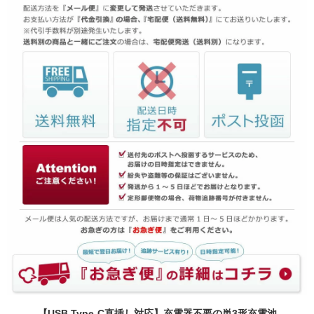
【USB Type-C直挿し対応】充電器不要の単3形充電池