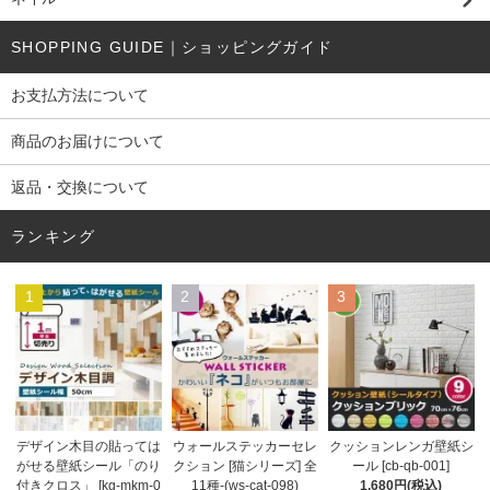
SHOPPING GUIDE｜ショッピングガイド
お支払方法について
商品のお届けについて
返品・交換について
ランキング
1
2
3
ウォールステッカーセレ
デザイン木目の貼っては
クッションレンガ壁紙シ
クション [猫シリーズ] 全
がせる壁紙シール「のり
ール [cb-qb-001]
11種-(ws-cat-098)
付きクロス」 [kg-mkm-0
1,680円(税込)