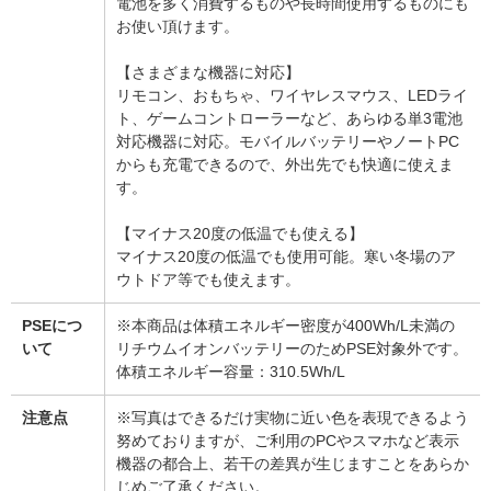
電池を多く消費するものや長時間使用するものにも
お使い頂けます。
【さまざまな機器に対応】
リモコン、おもちゃ、ワイヤレスマウス、LEDライ
ト、ゲームコントローラーなど、あらゆる単3電池
対応機器に対応。モバイルバッテリーやノートPC
からも充電できるので、外出先でも快適に使えま
す。
【マイナス20度の低温でも使える】
マイナス20度の低温でも使用可能。寒い冬場のア
ウトドア等でも使えます。
PSEにつ
※本商品は体積エネルギー密度が400Wh/L未満の
いて
リチウムイオンバッテリーのためPSE対象外です。
体積エネルギー容量：310.5Wh/L
注意点
※写真はできるだけ実物に近い色を表現できるよう
努めておりますが、ご利用のPCやスマホなど表示
機器の都合上、若干の差異が生じますことをあらか
じめご了承ください。