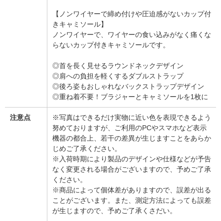
【ノンワイヤーで締め付けや圧迫感がないカップ付
きキャミソール】
ノンワイヤーで、ワイヤーの食い込みがなく痛くな
らないカップ付きキャミソールです。
◎首を長く見せるラウンドネックデザイン
◎肩への負担を軽くするダブルストラップ
◎後ろ姿もおしゃれなバックストラップデザイン
◎重ね着不要！ブラジャーとキャミソールを1枚に
注意点
※写真はできるだけ実物に近い色を表現できるよう
努めておりますが、ご利用のPCやスマホなど表示
機器の都合上、若干の差異が生じますことをあらか
じめご了承ください。
※入荷時期により製品のデザインや仕様などが予告
なく変更される場合がございますので、予めご了承
ください。
※商品によって個体差がありますので、誤差が出る
ことがございます。また、測定方法によっても誤差
が生じますので、予めご了承くさだい。