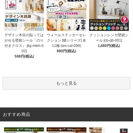
ウォールステッカーセレ
デザイン木目の貼っては
クッションレンガ壁紙シ
クション [猫シリーズ] 全
がせる壁紙シール「のり
ール [cb-qb-001]
11種-(ws-cat-098)
付きクロス」 [kg-mkm-0
1,680円(税込)
980円(税込)
02]
598円(税込)
もっと見る
おすすめ商品