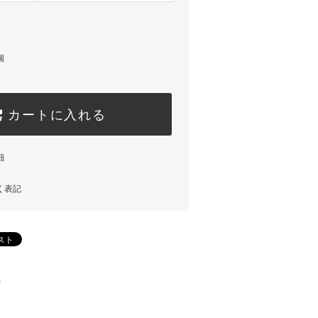
個
カートに入れる
細
く表記
)