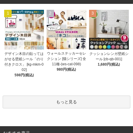
1
2
3
ウォールステッカーセレ
デザイン木目の貼っては
クッションレンガ壁紙シ
クション [猫シリーズ] 全
がせる壁紙シール「のり
ール [cb-qb-001]
11種-(ws-cat-098)
付きクロス」 [kg-mkm-0
1,680円(税込)
980円(税込)
02]
598円(税込)
もっと見る
おすすめ商品