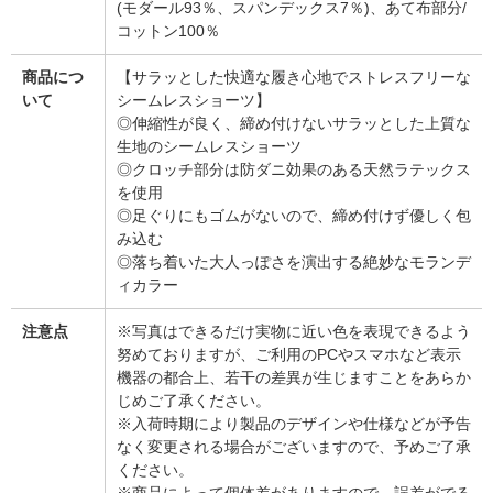
(モダール93％、スパンデックス7％)、あて布部分/
コットン100％
商品につ
【サラッとした快適な履き心地でストレスフリーな
いて
シームレスショーツ】
◎伸縮性が良く、締め付けないサラッとした上質な
生地のシームレスショーツ
◎クロッチ部分は防ダニ効果のある天然ラテックス
を使用
◎足ぐりにもゴムがないので、締め付けず優しく包
み込む
◎落ち着いた大人っぽさを演出する絶妙なモランデ
ィカラー
注意点
※写真はできるだけ実物に近い色を表現できるよう
努めておりますが、ご利用のPCやスマホなど表示
機器の都合上、若干の差異が生じますことをあらか
じめご了承ください。
※入荷時期により製品のデザインや仕様などが予告
なく変更される場合がございますので、予めご了承
ください。
※商品によって個体差がありますので、誤差がでる