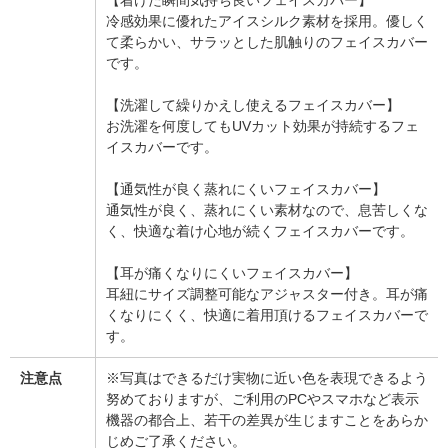
【着けた瞬間気持ち良いフェイスカバー】
冷感効果に優れたアイスシルク素材を採用。優しく
て柔らかい、サラッとした肌触りのフェイスカバー
です。
【洗濯して繰りかえし使えるフェイスカバー】
お洗濯を何度してもUVカット効果が持続するフェ
イスカバーです。
【通気性が良く蒸れにくいフェイスカバー】
通気性が良く、蒸れにくい素材なので、息苦しくな
く、快適な着け心地が続くフェイスカバーです。
【耳が痛くなりにくいフェイスカバー】
耳紐にサイズ調整可能なアジャスター付き。耳が痛
くなりにくく、快適に着用頂けるフェイスカバーで
す。
注意点
※写真はできるだけ実物に近い色を表現できるよう
努めておりますが、ご利用のPCやスマホなど表示
機器の都合上、若干の差異が生じますことをあらか
じめご了承ください。