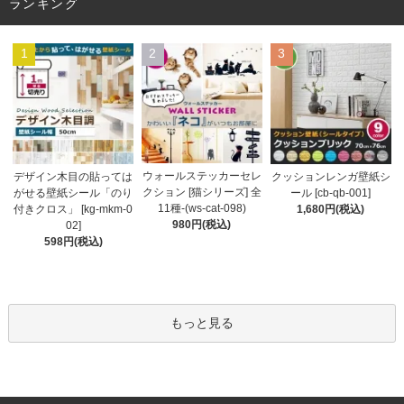
ランキング
1
2
3
ウォールステッカーセレ
デザイン木目の貼っては
クッションレンガ壁紙シ
クション [猫シリーズ] 全
がせる壁紙シール「のり
ール [cb-qb-001]
11種-(ws-cat-098)
付きクロス」 [kg-mkm-0
1,680円(税込)
980円(税込)
02]
598円(税込)
もっと見る