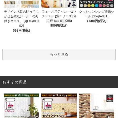
ウォールステッカーセレ
デザイン木目の貼っては
クッションレンガ壁紙シ
クション [猫シリーズ] 全
がせる壁紙シール「のり
ール [cb-qb-001]
11種-(ws-cat-098)
付きクロス」 [kg-mkm-0
1,680円(税込)
980円(税込)
02]
598円(税込)
もっと見る
おすすめ商品