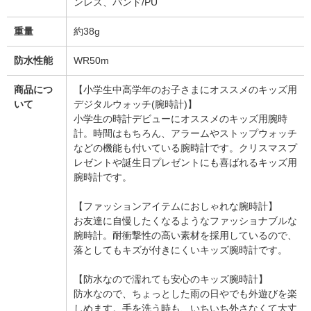
ンレス、バンド/PU
重量
約38g
防水性能
WR50m
商品につ
【小学生中高学年のお子さまにオススメのキッズ用
いて
デジタルウォッチ(腕時計)】
小学生の時計デビューにオススメのキッズ用腕時
計。時間はもちろん、アラームやストップウォッチ
などの機能も付いている腕時計です。クリスマスプ
レゼントや誕生日プレゼントにも喜ばれるキッズ用
腕時計です。
【ファッションアイテムにおしゃれな腕時計】
お友達に自慢したくなるようなファッショナブルな
腕時計。耐衝撃性の高い素材を採用しているので、
落としてもキズが付きにくいキッズ腕時計です。
【防水なので濡れても安心のキッズ腕時計】
防水なので、ちょっとした雨の日やでも外遊びを楽
しめます。手を洗う時も、いちいち外さなくて大丈