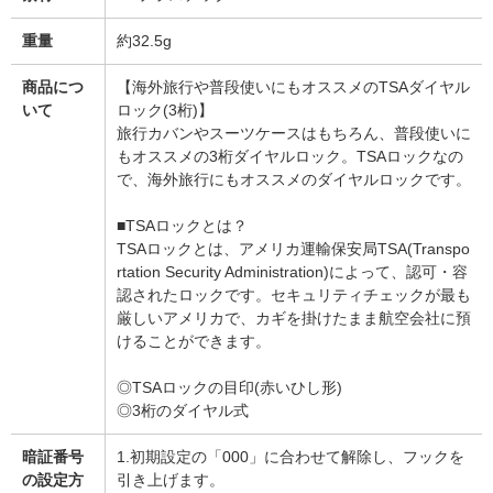
重量
約32.5g
商品につ
【海外旅行や普段使いにもオススメのTSAダイヤル
いて
ロック(3桁)】
旅行カバンやスーツケースはもちろん、普段使いに
もオススメの3桁ダイヤルロック。TSAロックなの
で、海外旅行にもオススメのダイヤルロックです。
■TSAロックとは？
TSAロックとは、アメリカ運輸保安局TSA(Transpo
rtation Security Administration)によって、認可・容
認されたロックです。セキュリティチェックが最も
厳しいアメリカで、カギを掛けたまま航空会社に預
けることができます。
◎TSAロックの目印(赤いひし形)
◎3桁のダイヤル式
暗証番号
1.初期設定の「000」に合わせて解除し、フックを
の設定方
引き上げます。