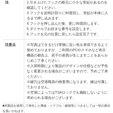
法
2.引き上げたフックの根元に小さな突起があるのを
確認してください。
3.フックを反時計回りに90度回し、突起が本体に入
るまで押し込みます。
4.フックを押し込んだ後、更に90度回します。
5.ダイヤルでお好きな番号を設定します。
6.フックを元の位置に戻したら設定完了です。
注意点
※写真はできるだけ実物に近い色を表現できるよう
努めておりますが、ご利用のPCやスマホなど表示
機器の都合上、若干の差異が生じますことをあらか
じめご了承ください。
※入荷時期により製品のデザインや仕様などが予告
なく変更される場合がございますので、予めご了承
ください。
※鍵穴は空港職員の検査用になります。鍵は付属し
ておりません。
※空港によってはTSAロックでも施錠しないように
求められる場合がございます。
■本製品を使用して発生した事故・トラブル・破損等につきましては一切の責任
を負いかねます。