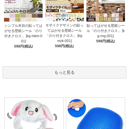
モザイクデザインの貼っ
シンプル木目の貼っては
貼ってはがせる壁紙シー
てはがせる壁紙シール
がせる壁紙シール「のり
ル「のり付きクロス」 [k
「のり付きクロス」 [kg-
付きクロス」 [kg-mkm-0
g-rng-001]
mzk-001]
01]
598円(税込)
598円(税込)
598円(税込)
もっと見る