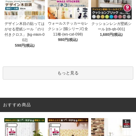
ウォールステッカーセレ
デザイン木目の貼っては
クッションレンガ壁紙シ
クション [猫シリーズ] 全
がせる壁紙シール「のり
ール [cb-qb-001]
11種-(ws-cat-098)
付きクロス」 [kg-mkm-0
1,680円(税込)
980円(税込)
02]
598円(税込)
もっと見る
おすすめ商品