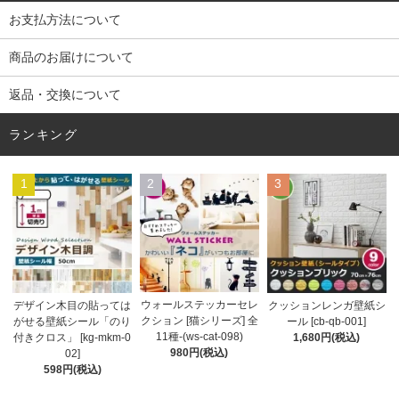
お支払方法について
商品のお届けについて
返品・交換について
ランキング
1
2
3
ウォールステッカーセレ
デザイン木目の貼っては
クッションレンガ壁紙シ
クション [猫シリーズ] 全
がせる壁紙シール「のり
ール [cb-qb-001]
11種-(ws-cat-098)
付きクロス」 [kg-mkm-0
1,680円(税込)
980円(税込)
02]
598円(税込)