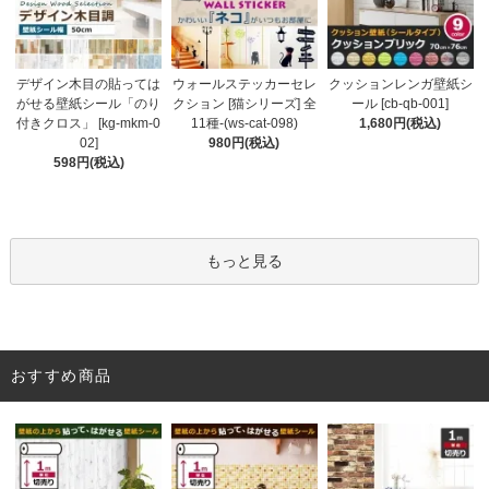
ウォールステッカーセレ
デザイン木目の貼っては
クッションレンガ壁紙シ
クション [猫シリーズ] 全
がせる壁紙シール「のり
ール [cb-qb-001]
11種-(ws-cat-098)
付きクロス」 [kg-mkm-0
1,680円(税込)
980円(税込)
02]
598円(税込)
もっと見る
おすすめ商品