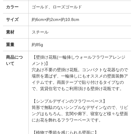
カラー
ゴールド、ローズゴールド
サイズ
約6cm×約2cm×約10.8cm
素材
スチール
重量
約85g
商品につ
【壁掛け花瓶(一輪挿しウォールフラワーアレンジ
いて
メント)】
穴あけ不要の壁掛け花瓶。コンパクトな花器なので
場所を選ばず、一輪挿しにもオススメの壁面装飾ア
イテムです。両面テープで貼り付けるタイプなの
で、賃貸住宅でもご利用頂ける壁掛け花瓶です。
【シンプルデザインのフラワーベース】
筒形で無駄のないシンプルなデザインなので、リビ
ングはもちろん、玄関や廊下、寝室など様々な壁面
にお花を飾れるフラワーベースです。
【植物で季節を感じられる壁面に】