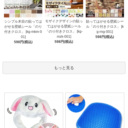
モザイクデザインの貼っ
シンプル木目の貼っては
貼ってはがせる壁紙シー
てはがせる壁紙シール
がせる壁紙シール「のり
ル「のり付きクロス」 [k
「のり付きクロス」 [kg-
付きクロス」 [kg-mkm-0
g-rng-001]
mzk-001]
01]
598円(税込)
598円(税込)
598円(税込)
もっと見る