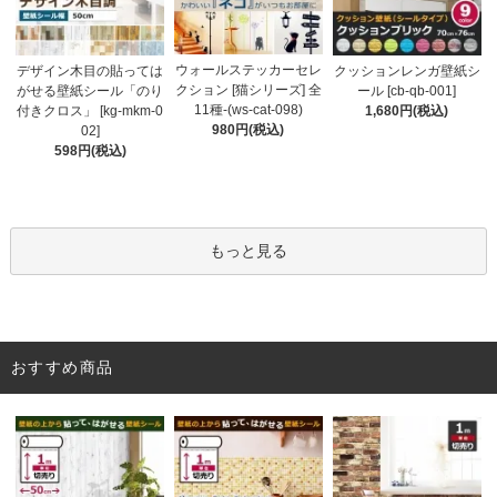
ウォールステッカーセレ
デザイン木目の貼っては
クッションレンガ壁紙シ
クション [猫シリーズ] 全
がせる壁紙シール「のり
ール [cb-qb-001]
11種-(ws-cat-098)
付きクロス」 [kg-mkm-0
1,680円(税込)
980円(税込)
02]
598円(税込)
もっと見る
おすすめ商品