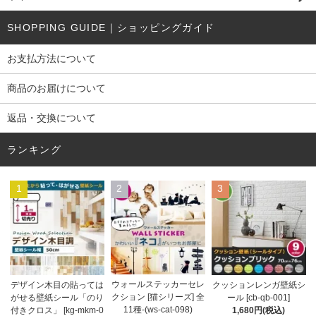
SHOPPING GUIDE｜ショッピングガイド
お支払方法について
商品のお届けについて
返品・交換について
ランキング
1
2
3
ウォールステッカーセレ
デザイン木目の貼っては
クッションレンガ壁紙シ
クション [猫シリーズ] 全
がせる壁紙シール「のり
ール [cb-qb-001]
11種-(ws-cat-098)
付きクロス」 [kg-mkm-0
1,680円(税込)