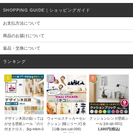
SHOPPING GUIDE｜ショッピングガイド
お支払方法について
商品のお届けについて
返品・交換について
ランキング
1
2
3
ウォールステッカーセレ
デザイン木目の貼っては
クッションレンガ壁紙シ
クション [猫シリーズ] 全
がせる壁紙シール「のり
ール [cb-qb-001]
11種-(ws-cat-098)
付きクロス」 [kg-mkm-0
1,680円(税込)