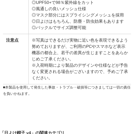
◎UPF50+で98％紫外線をカット
◎風通しの良いメッシュ仕様
◎マスク部分にはスプライシングメッシュを採用
◎日よけはもちろん、防塵・防虫効果もあります
◎バックルでサイズ調整可能
注意点
※写真はできるだけ実物に近い色を表現できるよう
努めておりますが、ご利用のPCやスマホなど表示
機器の都合上、若干の差異が生じますことをあらか
じめご了承ください。
※入荷時期により製品のデザインや仕様などが予告
なく変更される場合がございますので、予めご了承
ください。
■本製品を使用して発生した事故・トラブル・破損等につきましては一切の責任
を負いかねます。
「日よけ帽子 y4」の関連カテゴリ