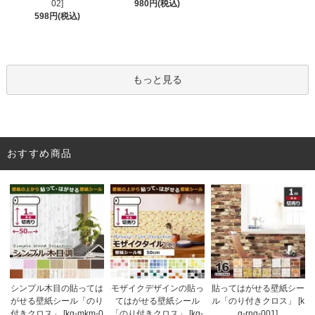
980円(税込)
02]
598円(税込)
もっと見る
おすすめ商品
モザイクデザインの貼っ
シンプル木目の貼っては
貼ってはがせる壁紙シー
てはがせる壁紙シール
がせる壁紙シール「のり
ル「のり付きクロス」 [k
「のり付きクロス」 [kg-
付きクロス」 [kg-mkm-0
g-rng-001]