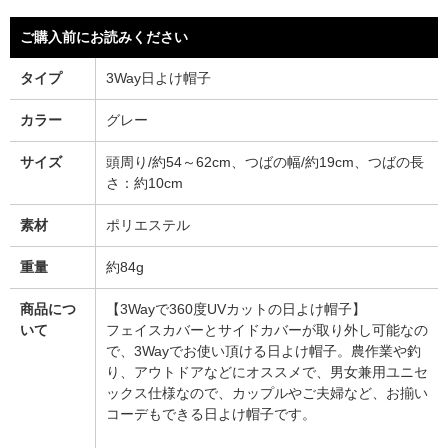
ご購入前にお読みください
タイプ
3Way日よけ帽子
カラー
グレー
サイズ
頭周り/約54～62cm、つばの幅/約19cm、つばの長
さ：約10cm
素材
ポリエステル
重量
約84g
商品につ
【3Wayで360度UVカットの日よけ帽子】
いて
フェイスカバーとサイドカバーが取り外し可能なの
で、3Wayでお使い頂ける日よけ帽子。農作業や釣
り、アウトドアなどにオススメで、男女兼用ユニセ
ックス仕様なので、カップルやご夫婦など、お揃い
コーデもできる日よけ帽子です。