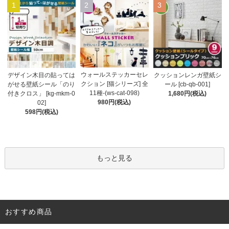
1
2
3
ウォールステッカーセレ
デザイン木目の貼っては
クッションレンガ壁紙シ
クション [猫シリーズ] 全
がせる壁紙シール「のり
ール [cb-qb-001]
11種-(ws-cat-098)
付きクロス」 [kg-mkm-0
1,680円(税込)
980円(税込)
02]
598円(税込)
もっと見る
おすすめ商品