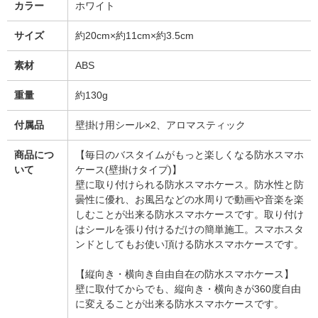
カラー
ホワイト
サイズ
約20cm×約11cm×約3.5cm
素材
ABS
重量
約130g
付属品
壁掛け用シール×2、アロマスティック
商品につ
【毎日のバスタイムがもっと楽しくなる防水スマホ
いて
ケース(壁掛けタイプ)】
壁に取り付けられる防水スマホケース。防水性と防
曇性に優れ、お風呂などの水周りで動画や音楽を楽
しむことが出来る防水スマホケースです。取り付け
はシールを張り付けるだけの簡単施工。スマホスタ
ンドとしてもお使い頂ける防水スマホケースです。
【縦向き・横向き自由自在の防水スマホケース】
壁に取付てからでも、縦向き・横向きが360度自由
に変えることが出来る防水スマホケースです。