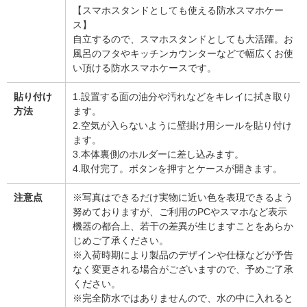
【スマホスタンドとしても使える防水スマホケー
ス】
自立するので、スマホスタンドとしても大活躍。お
風呂のフタやキッチンカウンターなどで幅広くお使
い頂ける防水スマホケースです。
貼り付け
1.設置する面の油分や汚れなどをキレイに拭き取り
方法
ます。
2.空気が入らないように壁掛け用シールを貼り付け
ます。
3.本体裏側のホルダーに差し込みます。
4.取付完了。ボタンを押すとケースが開きます。
注意点
※写真はできるだけ実物に近い色を表現できるよう
努めておりますが、ご利用のPCやスマホなど表示
機器の都合上、若干の差異が生じますことをあらか
じめご了承ください。
※入荷時期により製品のデザインや仕様などが予告
なく変更される場合がございますので、予めご了承
ください。
※完全防水ではありませんので、水の中に入れると