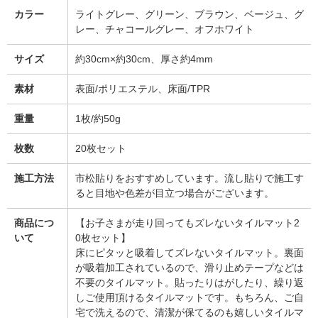
カラー
ライトグレー、グリーン、ブラウン、ベージュ、グ
レー、チャコールグレー、オフホワイト
サイズ
約30cm×約30cm、厚さ約4mm
素材
表面/ポリエステル、床面/TPR
重量
1枚/約50g
枚数
20枚セット
施工方法
市松貼りをおすすめしています。流し貼りで施工す
ると目地や色差が目立つ場合がございます。
商品につ
【お子さまが走り回ってもズレないタイルマット2
いて
0枚セット】
床にピタッと吸着してズレないタイルマット。裏面
が吸着加工されているので、滑り止めテープなどは
不要のタイルマット。貼ったりはがしたり、繰り返
しご使用頂けるタイルマットです。もちろん、ご自
宅で洗えるので、清潔が保てるのも嬉しいタイルマ