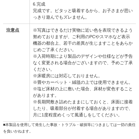
6.完成
完成です。ピタッと吸着するから、お子さまが思い
っきり遊んでもズレません。
注意点
※写真はできるだけ実物に近い色を表現できるよう
努めておりますが、ご利用のPCやスマホなど表示
機器の都合上、若干の差異が生じますことをあらか
じめご了承ください。
※入荷時期により製品のデザインや仕様などが予告
なく変更される場合がございますので、予めご了承
ください。
※床暖房には対応しておりません。
※畳やカーペット・絨毯の上では使用できません。
※塩ビ床材の上に敷いた場合、床材が変色すること
があります。
※長期間敷き詰めたままにしておくと、床面に接着
したり、吸着部分が付着する場合がありますので、
月に1度程度めくって風通しをしてください。
■本製品を使用して発生した事故・トラブル・破損等につきましては一切の責任
を負いかねます。