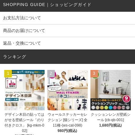
SHOPPING GUIDE｜ショッピングガイド
お支払方法について
商品のお届けについて
返品・交換について
ランキング
1
2
3
ウォールステッカーセレ
デザイン木目の貼っては
クッションレンガ壁紙シ
クション [猫シリーズ] 全
がせる壁紙シール「のり
ール [cb-qb-001]
11種-(ws-cat-098)
付きクロス」 [kg-mkm-0
1,680円(税込)
980円(税込)
02]