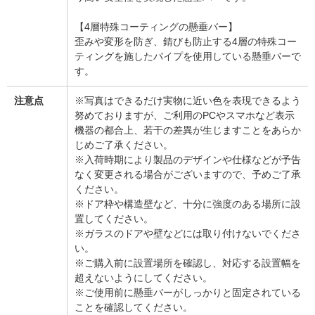
【4層特殊コーティングの懸垂バー】
歪みや変形を防ぎ、錆びも防止する4層の特殊コー
ティングを施したパイプを使用している懸垂バーで
す。
注意点
※写真はできるだけ実物に近い色を表現できるよう
努めておりますが、ご利用のPCやスマホなど表示
機器の都合上、若干の差異が生じますことをあらか
じめご了承ください。
※入荷時期により製品のデザインや仕様などが予告
なく変更される場合がございますので、予めご了承
ください。
※ドア枠や構造壁など、十分に強度のある場所に設
置してください。
※ガラスのドアや壁などには取り付けないでくださ
い。
※ご購入前に設置場所を確認し、対応する設置幅を
超えないようにしてください。
※ご使用前に懸垂バーがしっかりと固定されている
ことを確認してください。