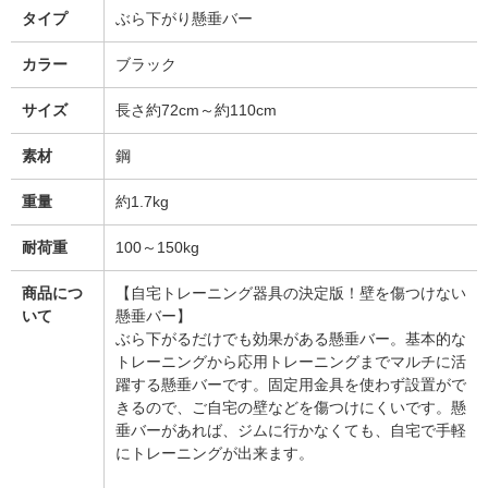
タイプ
ぶら下がり懸垂バー
カラー
ブラック
サイズ
長さ約72cm～約110cm
素材
鋼
重量
約1.7kg
耐荷重
100～150kg
商品につ
【自宅トレーニング器具の決定版！壁を傷つけない
いて
懸垂バー】
ぶら下がるだけでも効果がある懸垂バー。基本的な
トレーニングから応用トレーニングまでマルチに活
躍する懸垂バーです。固定用金具を使わず設置がで
きるので、ご自宅の壁などを傷つけにくいです。懸
垂バーがあれば、ジムに行かなくても、自宅で手軽
にトレーニングが出来ます。