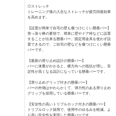
◎ストレッチ
トレーニング後の入念なストレッチが疲労回復効果
を高めます。
【設置が簡単で自宅の壁も傷つけにくい懸垂バー】
突っ張り棒の要領で、簡単に壁やドア枠などに設置
することが出来る懸垂バー。固定用金具を使わず設
置できるので、ご自宅の壁などを傷つけにくい懸垂
バーです。
【最新の滑り止め設計の懸垂バー】
バーに体重がかかると、横方向への抵抗が増し、安
定性が高くなる設計になっている懸垂バーです。
【滑り止めグリップ付きの懸垂バー】
バーの外側はやわらかくて、弾力性のある滑り止め
グリップを採用している懸垂バーです。
【安全性の高いトリプルロック付きの懸垂バー】
トリプルロック採用で、使用中のゆるみを軽減。よ
り高い安全性を実現した懸垂バーです。