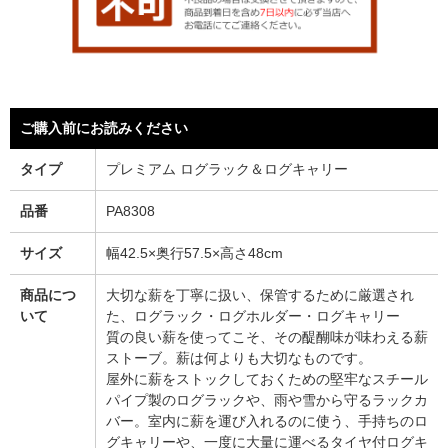
ご購入前にお読みください
タイプ
プレミアム ログラック＆ログキャリー
品番
PA8308
サイズ
幅42.5×奥行57.5×高さ48cm
商品につ
大切な薪を丁寧に扱い、保管するために厳選され
いて
た、ログラック・ログホルダー・ログキャリー
質の良い薪を使ってこそ、その醍醐味が味わえる薪
ストーブ。薪は何よりも大切なものです。
屋外に薪をストックしておくための堅牢なスチール
パイプ製のログラックや、雨や雪から守るラックカ
バー。室内に薪を運び入れるのに使う、手持ちのロ
グキャリーや、一度に大量に運べるタイヤ付ログキ