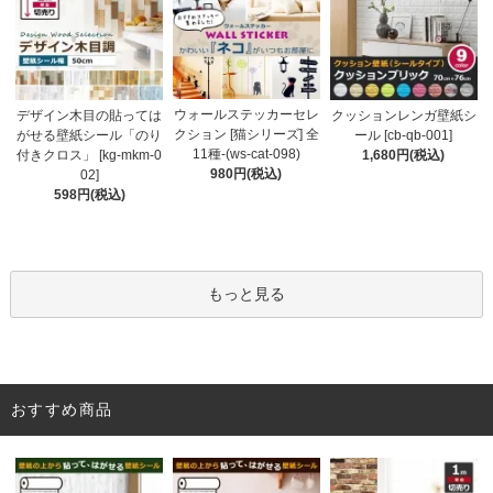
ウォールステッカーセレ
デザイン木目の貼っては
クッションレンガ壁紙シ
クション [猫シリーズ] 全
がせる壁紙シール「のり
ール [cb-qb-001]
11種-(ws-cat-098)
付きクロス」 [kg-mkm-0
1,680円(税込)
980円(税込)
02]
598円(税込)
もっと見る
おすすめ商品