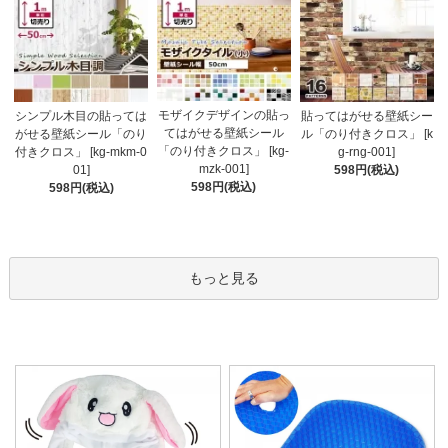
モザイクデザインの貼っ
シンプル木目の貼っては
貼ってはがせる壁紙シー
てはがせる壁紙シール
がせる壁紙シール「のり
ル「のり付きクロス」 [k
「のり付きクロス」 [kg-
付きクロス」 [kg-mkm-0
g-rng-001]
mzk-001]
01]
598円(税込)
598円(税込)
598円(税込)
もっと見る