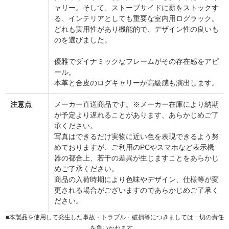
ャリー。そして、ストーブサイドに薪をストックす
る、インテリアとしても重要な室内用ログラック。
どれも実用性があり機能的で、デザイン性の良いも
のを選びました。
優雅でダイナミックなフレームがその存在感をアピ
ール。
本革と合皮のログキャリーが高級感も演出します。
注意点
メーカー直送商品です。※メーカー在庫により納期
が予定より遅れることがあります、あらかじめご了
承ください。
写真はできるだけ実物に近い色を表現できるよう努
めておりますが、ご利用のPCやスマホなど表示機
器の都合上、若干の差異が生じますことをあらかじ
めご了承ください。
商品の入荷時期により色味やデザイン、仕様等が変
更される場合がございますのであらかじめご了承く
ださい。
■本製品を使用して発生した事故・トラブル・破損等につきましては一切の責任
を負いかねます。