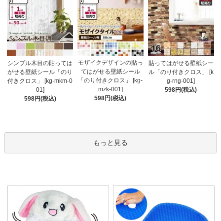
モザイクデザインの貼っ
シンプル木目の貼っては
貼ってはがせる壁紙シー
てはがせる壁紙シール
がせる壁紙シール「のり
ル「のり付きクロス」 [k
「のり付きクロス」 [kg-
付きクロス」 [kg-mkm-0
g-rng-001]
mzk-001]
01]
598円(税込)
598円(税込)
598円(税込)
もっと見る