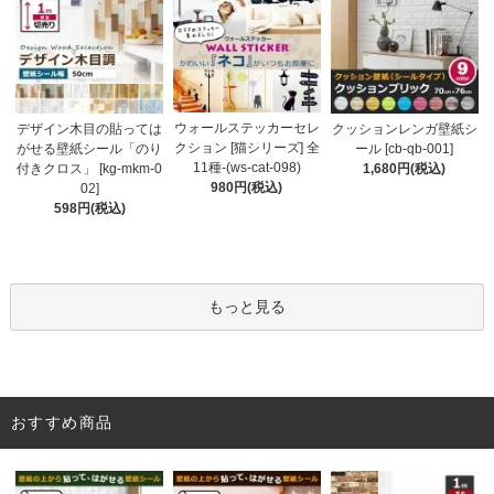
ウォールステッカーセレ
デザイン木目の貼っては
クッションレンガ壁紙シ
クション [猫シリーズ] 全
がせる壁紙シール「のり
ール [cb-qb-001]
11種-(ws-cat-098)
付きクロス」 [kg-mkm-0
1,680円(税込)
980円(税込)
02]
598円(税込)
もっと見る
おすすめ商品