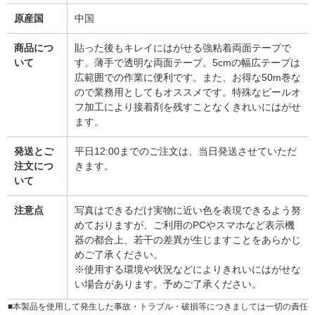
原産国
中国
商品につ
貼った後もキレイにはがせる強粘着両面テープで
いて
す。薄手で透明な両面テープ。5cmの幅広テープは
広範囲での作業に便利です。また、お得な50m巻な
ので業務用としてもオススメです。特殊なピールオ
フ加工により接着剤を残すことなくきれいにはがせ
ます。
発送とご
平日12:00までのご注文は、当日発送させていただ
注文につ
きます。
いて
注意点
写真はできるだけ実物に近い色を表現できるよう努
めておりますが、ご利用のPCやスマホなど表示機
器の都合上、若干の差異が生じますことをあらかじ
めご了承ください。
※使用する環境や状況などによりきれいにはがせな
い場合があります。予めご了承ください。
■本製品を使用して発生した事故・トラブル・破損等につきましては一切の責任