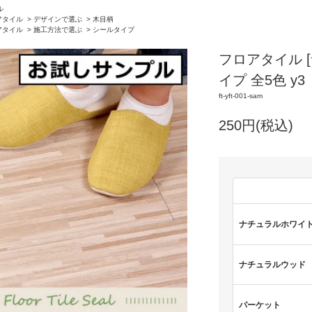
ル
アタイル
>
デザインで選ぶ
>
木目柄
アタイル
>
施工方法で選ぶ
>
シールタイプ
フロアタイル 
イプ 全5色 y3
ft-yft-001-sam
250円(税込)
ナチュラルホワイ
ナチュラルウッド
パーケット