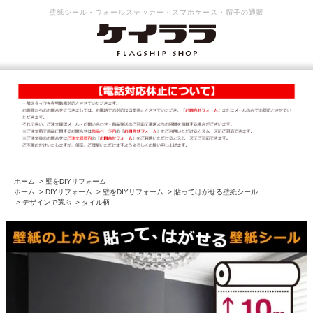
壁紙シール・ウォールステッカー・スマホケース・帽子の通販
ホーム
>
壁をDIYリフォーム
ホーム
>
DIYリフォーム
>
壁をDIYリフォーム
>
貼ってはがせる壁紙シール
>
デザインで選ぶ
>
タイル柄