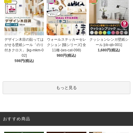
ウォールステッカーセレ
デザイン木目の貼っては
クッションレンガ壁紙シ
クション [猫シリーズ] 全
がせる壁紙シール「のり
ール [cb-qb-001]
11種-(ws-cat-098)
付きクロス」 [kg-mkm-0
1,680円(税込)
980円(税込)
02]
598円(税込)
もっと見る
おすすめ商品