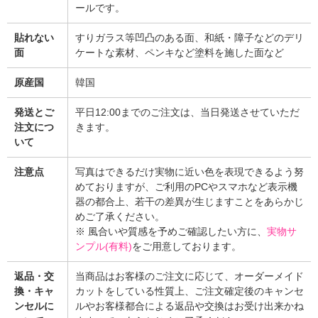
ールです。
貼れない
すりガラス等凹凸のある面、和紙・障子などのデリ
面
ケートな素材、ペンキなど塗料を施した面など
原産国
韓国
発送とご
平日12:00までのご注文は、当日発送させていただ
注文につ
きます。
いて
注意点
写真はできるだけ実物に近い色を表現できるよう努
めておりますが、ご利用のPCやスマホなど表示機
器の都合上、若干の差異が生じますことをあらかじ
めご了承ください。
※ 風合いや質感を予めご確認したい方に、
実物サ
ンプル(有料)
をご用意しております。
返品・交
当商品はお客様のご注文に応じて、オーダーメイド
換・キャ
カットをしている性質上、ご注文確定後のキャンセ
ンセルに
ルやお客様都合による返品や交換はお受け出来かね