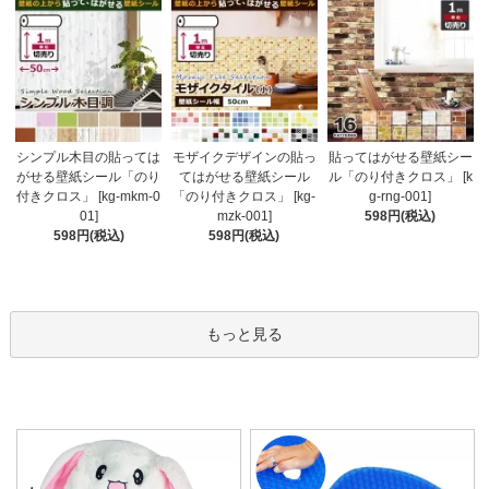
モザイクデザインの貼っ
シンプル木目の貼っては
貼ってはがせる壁紙シー
てはがせる壁紙シール
がせる壁紙シール「のり
ル「のり付きクロス」 [k
「のり付きクロス」 [kg-
付きクロス」 [kg-mkm-0
g-rng-001]
mzk-001]
01]
598円(税込)
598円(税込)
598円(税込)
もっと見る