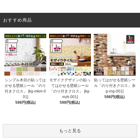
おすすめ商品
モザイクデザインの貼っ
シンプル木目の貼っては
貼ってはがせる壁紙シー
てはがせる壁紙シール
がせる壁紙シール「のり
ル「のり付きクロス」 [k
「のり付きクロス」 [kg-
付きクロス」 [kg-mkm-0
g-rng-001]
mzk-001]
01]
598円(税込)
598円(税込)
598円(税込)
もっと見る