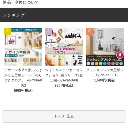
返品・交換について
ランキング
1
2
3
ウォールステッカーセレ
デザイン木目の貼っては
クッションレンガ壁紙シ
クション [猫シリーズ] 全
がせる壁紙シール「のり
ール [cb-qb-001]
11種-(ws-cat-098)
付きクロス」 [kg-mkm-0
1,680円(税込)
980円(税込)
02]
598円(税込)
もっと見る