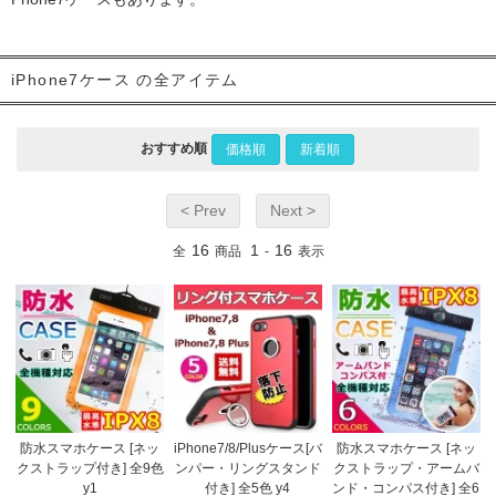
iPhone7ケース の全アイテム
おすすめ順
価格順
新着順
< Prev
Next >
16
1
16
全
商品
-
表示
防水スマホケース [ネッ
iPhone7/8/Plusケース[バ
防水スマホケース [ネッ
クストラップ付き] 全9色
ンパー・リングスタンド
クストラップ・アームバ
y1
付き] 全5色 y4
ンド・コンパス付き] 全6